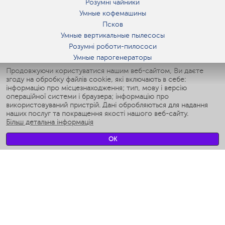
Розумні чайники
Умные кофемашины
Псков
Умные вертикальные пылесосы
Розумні роботи-пилососи
Умные парогенераторы
Умные утюги
Продовжуючи користуватися нашим веб-сайтом, Ви даєте
згоду на обробку файлів cookie, які включають в себе:
Умные аэрогрили
інформацію про місцезнаходження; тип, мову і версію
Умные мультиварки
операційної системи і браузера; інформацію про
Умные блендеры
використовуваний пристрій. Дані обробляються для надання
Розумні зволожувачі
наших послуг та покращення якості нашого веб-сайту.
Більш детальна інформація
Умные вентиляторы
Умные ирригаторы
OK
Розумні підлогові ваги
Умные роботы-мойщики окон
Розумні мультиварки
Мерч Polaris IQ Home
КЛІМАТ
зволожувачі
Вентилятори