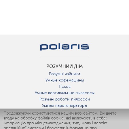
РОЗУМНИЙ ДІМ
Розумні чайники
Умные кофемашины
Псков
Умные вертикальные пылесосы
Розумні роботи-пилососи
Умные парогенераторы
Умные утюги
Продовжуючи користуватися нашим веб-сайтом, Ви даєте
згоду на обробку файлів cookie, які включають в себе:
Умные аэрогрили
інформацію про місцезнаходження; тип, мову і версію
Умные мультиварки
операційної системи і браузера; інформацію про