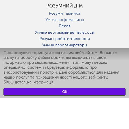
РОЗУМНИЙ ДІМ
Розумні чайники
Умные кофемашины
Псков
Умные вертикальные пылесосы
Розумні роботи-пилососи
Умные парогенераторы
Умные утюги
Продовжуючи користуватися нашим веб-сайтом, Ви даєте
згоду на обробку файлів cookie, які включають в себе:
Умные аэрогрили
інформацію про місцезнаходження; тип, мову і версію
Умные мультиварки
операційної системи і браузера; інформацію про
Умные блендеры
використовуваний пристрій. Дані обробляються для надання
Розумні зволожувачі
наших послуг та покращення якості нашого веб-сайту.
Більш детальна інформація
Умные вентиляторы
Умные ирригаторы
OK
Розумні підлогові ваги
Умные роботы-мойщики окон
Розумні мультиварки
Мерч Polaris IQ Home
КЛІМАТ