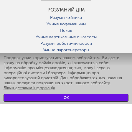
РОЗУМНИЙ ДІМ
Розумні чайники
Умные кофемашины
Псков
Умные вертикальные пылесосы
Розумні роботи-пилососи
Умные парогенераторы
Умные утюги
Продовжуючи користуватися нашим веб-сайтом, Ви даєте
згоду на обробку файлів cookie, які включають в себе:
Умные аэрогрили
інформацію про місцезнаходження; тип, мову і версію
Умные мультиварки
операційної системи і браузера; інформацію про
Умные блендеры
використовуваний пристрій. Дані обробляються для надання
Розумні зволожувачі
наших послуг та покращення якості нашого веб-сайту.
Більш детальна інформація
Умные вентиляторы
Умные ирригаторы
OK
Розумні підлогові ваги
Умные роботы-мойщики окон
Розумні мультиварки
Мерч Polaris IQ Home