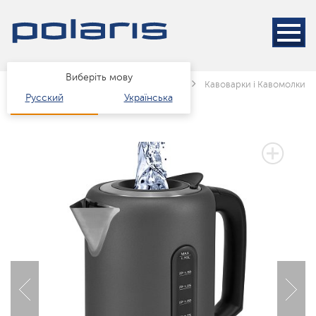
Виберіть мову
Головна
Каталог
Техніка для кухні
Кавоварки і Кавомолки
Русский
Українська
3 РОКИ ГАРАНТІЇ