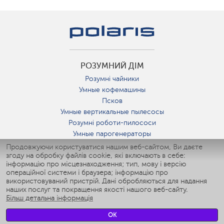
РОЗУМНИЙ ДІМ
Розумні чайники
Умные кофемашины
Псков
Умные вертикальные пылесосы
Розумні роботи-пилососи
Умные парогенераторы
Умные утюги
Продовжуючи користуватися нашим веб-сайтом, Ви даєте
згоду на обробку файлів cookie, які включають в себе:
Умные аэрогрили
інформацію про місцезнаходження; тип, мову і версію
Умные мультиварки
операційної системи і браузера; інформацію про
Умные блендеры
використовуваний пристрій. Дані обробляються для надання
Розумні зволожувачі
наших послуг та покращення якості нашого веб-сайту.
Більш детальна інформація
Умные вентиляторы
Умные ирригаторы
OK
Розумні підлогові ваги