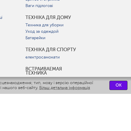
Ваги підлогові
ТЕХНІКА ДЛЯ ДОМУ
ці
Техника для уборки
Уход за одеждой
Батарейки
ТЕХНІКА ДЛЯ СПОРТУ
електросамокати
ВСТРАИВАЕМАЯ
ТЕХНИКА
Вытяжки
цезнаходження; тип, мову і версію операційної
OK
Варочные панели
і нашого веб-сайту.
Більш детальна інформація
Духовые шкафы
Посудомоечные машины
СЕРВІСНІ ЦЕНТРИ
СВЯЗАТЬСЯ С НАМИ