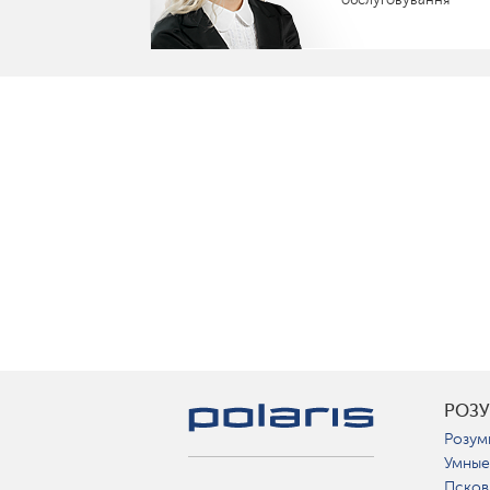
РОЗ
Розум
Умные
Псков