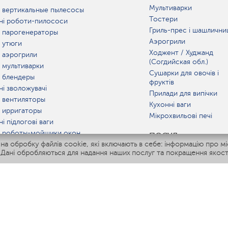
Мультиварки
 вертикальные пылесосы
Тостери
ні роботи-пилососи
Гриль-прес і шашлични
 парогенераторы
Аэрогрили
 утюги
Ходжент / Худжанд
 аэрогрили
(Согдийская обл.)
 мультиварки
Сушарки для овочів і
 блендеры
фруктів
ні зволожувачі
Прилади для випічки
 вентиляторы
Кухонні ваги
 ирригаторы
Мікрохвильові печі
і підлогові ваги
 роботы-мойщики окон
ПОСУД
 обробку файлів cookie, які включають в себе: інформацію про міс
ні мультиварки
 Дані обробляються для надання наших послуг та покращення якост
Polaris IQ Home
АТ
жувачі
лятори
ачі повітря