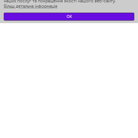
Розумні зволожувачі
наших послуг та покращення якості нашого веб-сайту.
Більш детальна інформація
Умные вентиляторы
Умные ирригаторы
OK
Розумні підлогові ваги
Умные роботы-мойщики окон
Розумні мультиварки
Мерч Polaris IQ Home
КЛІМАТ
зволожувачі
Вентилятори
очищувачі повітря
ТЕХНІКА ДЛЯ КУХНІ
Кавоварки і Кавомолки
Измельчение и смешивание
Мультиварки
Тостери
Гриль-прес і шашличниці
Аэрогрили
Ходжент / Худжанд (Согдийская обл.)