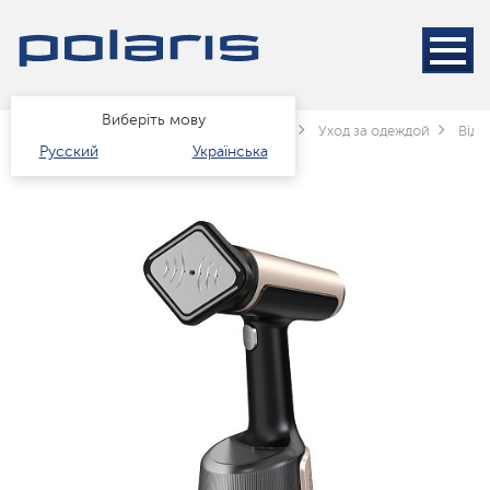
Виберіть мову
Головна
Каталог
Техніка для дому
Уход за одеждой
Відп
Русский
Українська