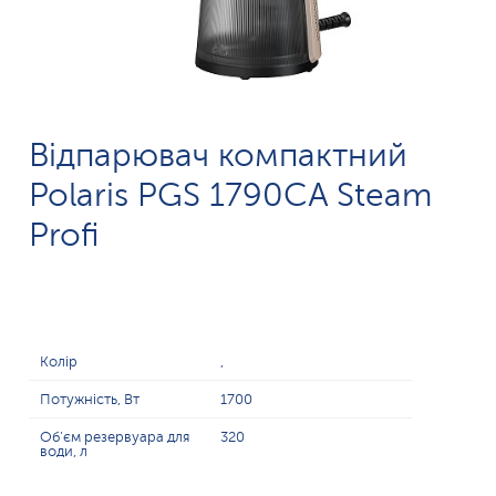
Відпарювач компактний
Polaris PGS 1790СA Steam
Profi
Колір
,
Потужність, Вт
1700
Об'єм резервуара для
320
води, л