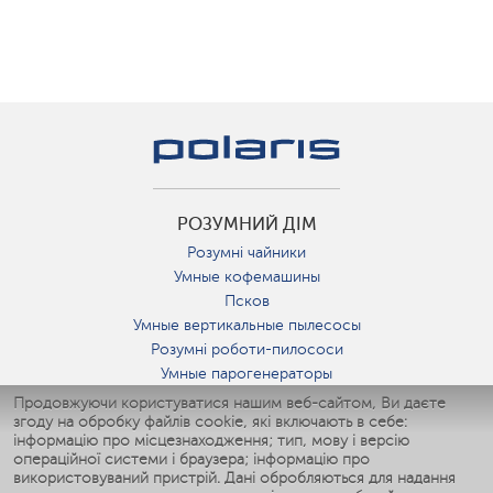
РОЗУМНИЙ ДІМ
Розумні чайники
Умные кофемашины
Псков
Умные вертикальные пылесосы
Розумні роботи-пилососи
Умные парогенераторы
Умные утюги
Продовжуючи користуватися нашим веб-сайтом, Ви даєте
згоду на обробку файлів cookie, які включають в себе:
Умные аэрогрили
інформацію про місцезнаходження; тип, мову і версію
Умные мультиварки
операційної системи і браузера; інформацію про
Умные блендеры
використовуваний пристрій. Дані обробляються для надання