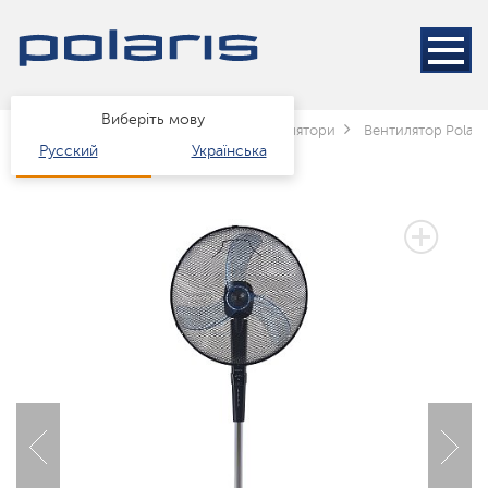
Виберіть мову
Головна
Каталог
клімат
Вентилятори
Вентилятор Polari
Русский
Українська
3 РОКИ ГАРАНТІЇ