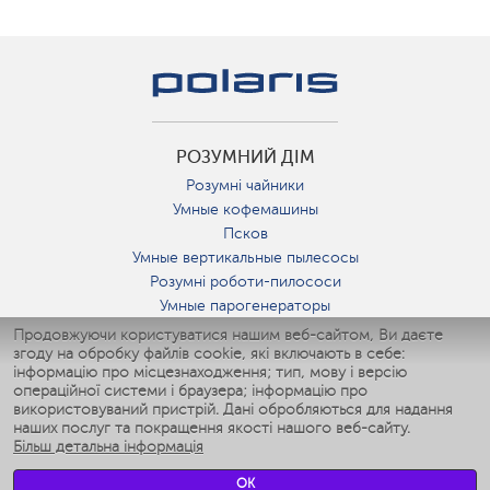
РОЗУМНИЙ ДІМ
Розумні чайники
Умные кофемашины
Псков
Умные вертикальные пылесосы
Розумні роботи-пилососи
Умные парогенераторы
Умные утюги
Продовжуючи користуватися нашим веб-сайтом, Ви даєте
згоду на обробку файлів cookie, які включають в себе:
Умные аэрогрили
інформацію про місцезнаходження; тип, мову і версію
Умные мультиварки
операційної системи і браузера; інформацію про
Умные блендеры
використовуваний пристрій. Дані обробляються для надання
Розумні зволожувачі
наших послуг та покращення якості нашого веб-сайту.
Більш детальна інформація
Умные вентиляторы
Умные ирригаторы
OK