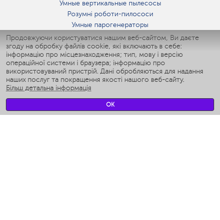
Умные вертикальные пылесосы
Розумні роботи-пилососи
Умные парогенераторы
Умные утюги
Продовжуючи користуватися нашим веб-сайтом, Ви даєте
згоду на обробку файлів cookie, які включають в себе:
Умные аэрогрили
інформацію про місцезнаходження; тип, мову і версію
Умные мультиварки
операційної системи і браузера; інформацію про
Умные блендеры
використовуваний пристрій. Дані обробляються для надання
Розумні зволожувачі
наших послуг та покращення якості нашого веб-сайту.
Більш детальна інформація
Умные вентиляторы
Умные ирригаторы
OK
Розумні підлогові ваги
Умные роботы-мойщики окон
Розумні мультиварки
Мерч Polaris IQ Home
КЛІМАТ
зволожувачі
Вентилятори
очищувачі повітря
ТЕХНІКА ДЛЯ КУХНІ