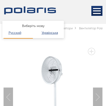
Виберіть мову
Головна
Каталог
клімат
Вентилятори
Вентилятор Polari
Русский
Українська
3 РОКИ ГАРАНТІЇ