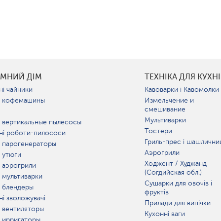
УМНИЙ ДІМ
ТЕХНІКА ДЛЯ КУХНІ
ні чайники
Кавоварки і Кавомолки
 кофемашины
Измельчение и
смешивание
Мультиварки
 вертикальные пылесосы
Тостери
ні роботи-пилососи
Гриль-прес і шашлични
 парогенераторы
Аэрогрили
 утюги
Ходжент / Худжанд
 аэрогрили
(Согдийская обл.)
 мультиварки
Сушарки для овочів і
 блендеры
фруктів
ні зволожувачі
Прилади для випічки
 вентиляторы
Кухонні ваги
 ирригаторы