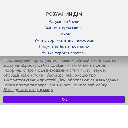
РОЗУМНИЙ ДІМ
Розумні чайники
Умные кофемашины
Псков
Умные вертикальные пылесосы
Розумні роботи-пилососи
Умные парогенераторы
Умные утюги
Продовжуючи користуватися нашим веб-сайтом, Ви даєте
згоду на обробку файлів cookie, які включають в себе:
Умные аэрогрили
інформацію про місцезнаходження; тип, мову і версію
Умные мультиварки
операційної системи і браузера; інформацію про
Умные блендеры
використовуваний пристрій. Дані обробляються для надання
Розумні зволожувачі
наших послуг та покращення якості нашого веб-сайту.
Більш детальна інформація
Умные вентиляторы
Умные ирригаторы
OK
Розумні підлогові ваги
Умные роботы-мойщики окон
Розумні мультиварки
Мерч Polaris IQ Home