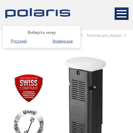
Виберіть мову
Головна
Каталог
Техніка для дому
Техника для уборки
Б
Русский
Українська