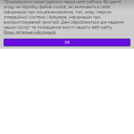
Умные утюги
Продовжуючи користуватися нашим веб-сайтом, Ви даєте
згоду на обробку файлів cookie, які включають в себе:
Умные аэрогрили
інформацію про місцезнаходження; тип, мову і версію
Умные мультиварки
операційної системи і браузера; інформацію про
Умные блендеры
використовуваний пристрій. Дані обробляються для надання
Розумні зволожувачі
наших послуг та покращення якості нашого веб-сайту.
Більш детальна інформація
Умные вентиляторы
Умные ирригаторы
OK
Розумні підлогові ваги
Умные роботы-мойщики окон
Розумні мультиварки
Мерч Polaris IQ Home
КЛІМАТ
зволожувачі
Вентилятори
очищувачі повітря
ТЕХНІКА ДЛЯ КУХНІ
Кавоварки і Кавомолки
Измельчение и смешивание
Мультиварки