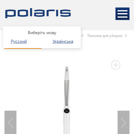
Виберіть мову
Головна
Каталог
Техніка для дому
Техника для уборки
Б
Русский
Українська
2 РОКИ ГАРАНТІЇ