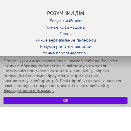
РОЗУМНИЙ ДІМ
Розумні чайники
Умные кофемашины
Псков
Умные вертикальные пылесосы
Розумні роботи-пилососи
Умные парогенераторы
Умные утюги
Продовжуючи користуватися нашим веб-сайтом, Ви даєте
згоду на обробку файлів cookie, які включають в себе:
Умные аэрогрили
інформацію про місцезнаходження; тип, мову і версію
Умные мультиварки
операційної системи і браузера; інформацію про
Умные блендеры
використовуваний пристрій. Дані обробляються для надання
Розумні зволожувачі
наших послуг та покращення якості нашого веб-сайту.
Більш детальна інформація
Умные вентиляторы
Умные ирригаторы
OK
Розумні підлогові ваги
Умные роботы-мойщики окон
Розумні мультиварки
Мерч Polaris IQ Home