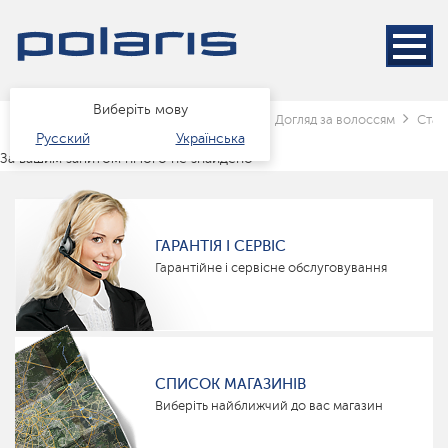
Виберіть мову
Головна
Каталог
краса і здоров'я
Догляд за волоссям
Стай
Русский
Українська
За вашим запитом нічого не знайдено
ГАРАНТІЯ І СЕРВІС
Гарантійне і сервісне обслуговування
СПИСОК МАГАЗИНІВ
Виберіть найближчий до вас магазин