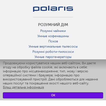
РОЗУМНИЙ ДІМ
Розумні чайники
Умные кофемашины
Псков
Умные вертикальные пылесосы
Розумні роботи-пилососи
Умные парогенераторы
Умные утюги
Продовжуючи користуватися нашим веб-сайтом, Ви даєте
згоду на обробку файлів cookie, які включають в себе:
Умные аэрогрили
інформацію про місцезнаходження; тип, мову і версію
Умные мультиварки
операційної системи і браузера; інформацію про
Умные блендеры
використовуваний пристрій. Дані обробляються для надання
Розумні зволожувачі
наших послуг та покращення якості нашого веб-сайту.
Більш детальна інформація
Умные вентиляторы
Умные ирригаторы
OK
Розумні підлогові ваги
Умные роботы-мойщики окон