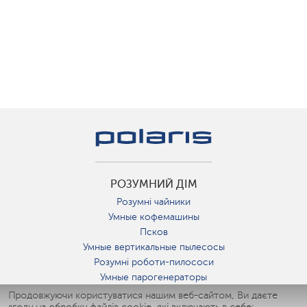
РОЗУМНИЙ ДІМ
Розумні чайники
Умные кофемашины
Псков
Умные вертикальные пылесосы
Розумні роботи-пилососи
Умные парогенераторы
Умные утюги
Продовжуючи користуватися нашим веб-сайтом, Ви даєте