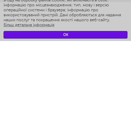
згоду на обробку файлів cookie, які включають в себе:
Умные аэрогрили
інформацію про місцезнаходження; тип, мову і версію
Умные мультиварки
операційної системи і браузера; інформацію про
Умные блендеры
використовуваний пристрій. Дані обробляються для надання
Розумні зволожувачі
наших послуг та покращення якості нашого веб-сайту.
Більш детальна інформація
Умные вентиляторы
Умные ирригаторы
OK
Розумні підлогові ваги
Умные роботы-мойщики окон
Розумні мультиварки
Мерч Polaris IQ Home
КЛІМАТ
зволожувачі
Вентилятори
очищувачі повітря
ТЕХНІКА ДЛЯ КУХНІ
Кавоварки і Кавомолки
Измельчение и смешивание
Мультиварки
Тостери