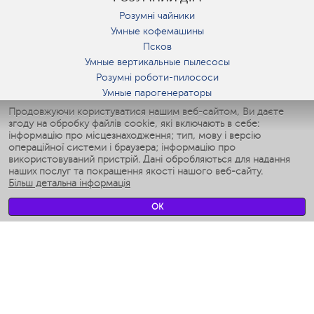
Розумні чайники
Умные кофемашины
Псков
Умные вертикальные пылесосы
Розумні роботи-пилососи
Умные парогенераторы
Умные утюги
Продовжуючи користуватися нашим веб-сайтом, Ви даєте
згоду на обробку файлів cookie, які включають в себе:
Умные аэрогрили
інформацію про місцезнаходження; тип, мову і версію
Умные мультиварки
операційної системи і браузера; інформацію про
Умные блендеры
використовуваний пристрій. Дані обробляються для надання
Розумні зволожувачі
наших послуг та покращення якості нашого веб-сайту.
Більш детальна інформація
Умные вентиляторы
Умные ирригаторы
OK
Розумні підлогові ваги
Умные роботы-мойщики окон
Розумні мультиварки
Мерч Polaris IQ Home
КЛІМАТ
зволожувачі