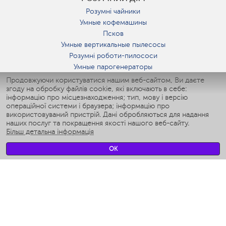
Розумні чайники
Умные кофемашины
Псков
Умные вертикальные пылесосы
Розумні роботи-пилососи
Умные парогенераторы
Умные утюги
Продовжуючи користуватися нашим веб-сайтом, Ви даєте
згоду на обробку файлів cookie, які включають в себе:
Умные аэрогрили
інформацію про місцезнаходження; тип, мову і версію
Умные мультиварки
операційної системи і браузера; інформацію про
Умные блендеры
використовуваний пристрій. Дані обробляються для надання
Розумні зволожувачі
наших послуг та покращення якості нашого веб-сайту.
Більш детальна інформація
Умные вентиляторы
Умные ирригаторы
OK
Розумні підлогові ваги
Умные роботы-мойщики окон
Розумні мультиварки
Мерч Polaris IQ Home
КЛІМАТ
зволожувачі