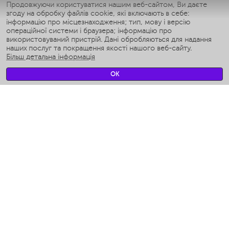
Умные утюги
Продовжуючи користуватися нашим веб-сайтом, Ви даєте
згоду на обробку файлів cookie, які включають в себе:
Умные аэрогрили
інформацію про місцезнаходження; тип, мову і версію
Умные мультиварки
операційної системи і браузера; інформацію про
Умные блендеры
використовуваний пристрій. Дані обробляються для надання
Розумні зволожувачі
наших послуг та покращення якості нашого веб-сайту.
Більш детальна інформація
Умные вентиляторы
Умные ирригаторы
OK
Розумні підлогові ваги
Умные роботы-мойщики окон
Розумні мультиварки
Мерч Polaris IQ Home
КЛІМАТ
зволожувачі
Вентилятори
очищувачі повітря
ТЕХНІКА ДЛЯ КУХНІ
Кавоварки і Кавомолки
Измельчение и смешивание
Мультиварки