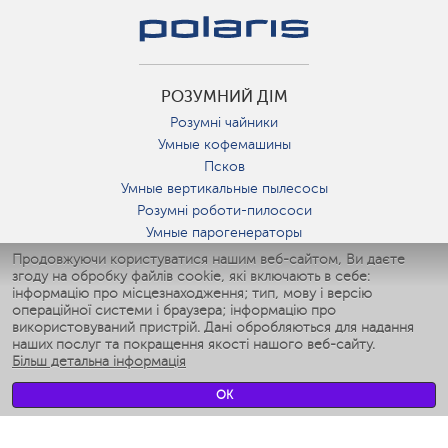
РОЗУМНИЙ ДІМ
Розумні чайники
Умные кофемашины
Псков
Умные вертикальные пылесосы
Розумні роботи-пилососи
Умные парогенераторы
Умные утюги
Продовжуючи користуватися нашим веб-сайтом, Ви даєте
згоду на обробку файлів cookie, які включають в себе:
Умные аэрогрили
інформацію про місцезнаходження; тип, мову і версію
Умные мультиварки
операційної системи і браузера; інформацію про
Умные блендеры
використовуваний пристрій. Дані обробляються для надання
Розумні зволожувачі
наших послуг та покращення якості нашого веб-сайту.
Більш детальна інформація
Умные вентиляторы
Умные ирригаторы
OK
Розумні підлогові ваги
Умные роботы-мойщики окон