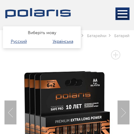
Виберіть мову
Головна
Каталог
Техніка для дому
Батарейки
Батарейки
Русский
Українська