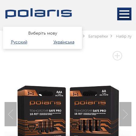
Виберіть мову
Головна
Каталог
Техніка для дому
Батарейки
Набір лужн
Русский
Українська