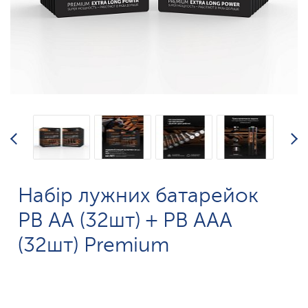
Набір лужних батарейок
PB АА (32шт) + PB ААА
(32шт) Premium