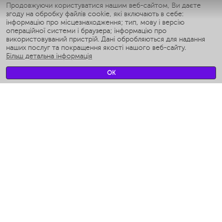
Умные утюги
Продовжуючи користуватися нашим веб-сайтом, Ви даєте
згоду на обробку файлів cookie, які включають в себе:
Умные аэрогрили
інформацію про місцезнаходження; тип, мову і версію
Умные мультиварки
операційної системи і браузера; інформацію про
Умные блендеры
використовуваний пристрій. Дані обробляються для надання
Розумні зволожувачі
наших послуг та покращення якості нашого веб-сайту.
Більш детальна інформація
Умные вентиляторы
Умные ирригаторы
OK
Розумні підлогові ваги
Умные роботы-мойщики окон
Розумні мультиварки
Мерч Polaris IQ Home
КЛІМАТ
зволожувачі
Вентилятори
очищувачі повітря
ТЕХНІКА ДЛЯ КУХНІ
Кавоварки і Кавомолки
Измельчение и смешивание
Мультиварки