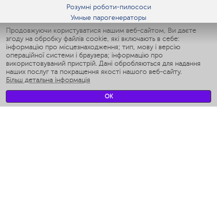
Розумні роботи-пилососи
Умные парогенераторы
Умные утюги
Продовжуючи користуватися нашим веб-сайтом, Ви даєте
згоду на обробку файлів cookie, які включають в себе:
Умные аэрогрили
інформацію про місцезнаходження; тип, мову і версію
Умные мультиварки
операційної системи і браузера; інформацію про
Умные блендеры
використовуваний пристрій. Дані обробляються для надання
Розумні зволожувачі
наших послуг та покращення якості нашого веб-сайту.
Більш детальна інформація
Умные вентиляторы
Умные ирригаторы
OK
Розумні підлогові ваги
Умные роботы-мойщики окон
Розумні мультиварки
Мерч Polaris IQ Home
КЛІМАТ
зволожувачі
Вентилятори
очищувачі повітря
ТЕХНІКА ДЛЯ КУХНІ