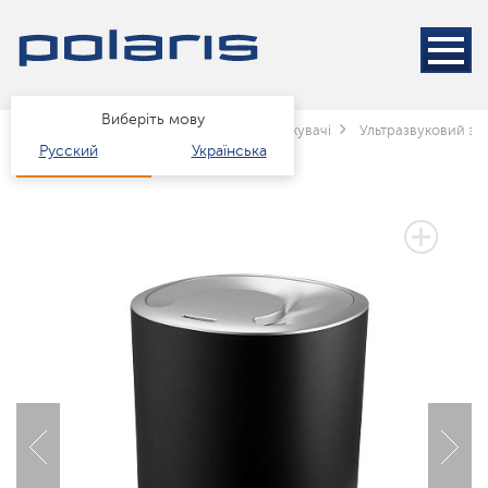
Виберіть мову
Головна
Каталог
клімат
зволожувачі
Ультразвуковий зво
Русский
Українська
2 РОКИ ГАРАНТІЇ