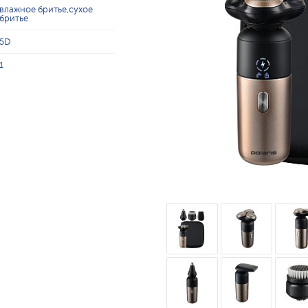
влажное бритье,сухое
бритье
5D
1