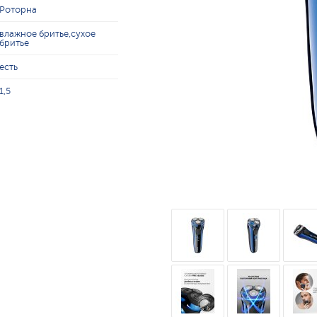
Роторна
влажное бритье,сухое
бритье
есть
1,5