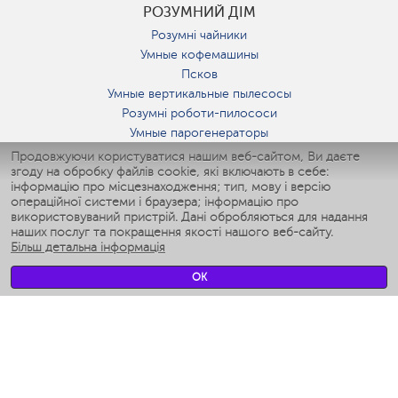
РОЗУМНИЙ ДІМ
Розумні чайники
Умные кофемашины
Псков
Умные вертикальные пылесосы
Розумні роботи-пилососи
Умные парогенераторы
Умные утюги
Продовжуючи користуватися нашим веб-сайтом, Ви даєте
згоду на обробку файлів cookie, які включають в себе:
Умные аэрогрили
інформацію про місцезнаходження; тип, мову і версію
Умные мультиварки
операційної системи і браузера; інформацію про
Умные блендеры
використовуваний пристрій. Дані обробляються для надання
Розумні зволожувачі
наших послуг та покращення якості нашого веб-сайту.
Більш детальна інформація
Умные вентиляторы
Умные ирригаторы
OK
Розумні підлогові ваги
Умные роботы-мойщики окон
Розумні мультиварки
Мерч Polaris IQ Home
КЛІМАТ