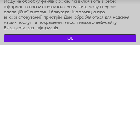
згоду на обробку файлів cookie, які включають в себе:
Умные аэрогрили
інформацію про місцезнаходження; тип, мову і версію
Умные мультиварки
операційної системи і браузера; інформацію про
Умные блендеры
використовуваний пристрій. Дані обробляються для надання
Розумні зволожувачі
наших послуг та покращення якості нашого веб-сайту.
Більш детальна інформація
Умные вентиляторы
Умные ирригаторы
OK
Розумні підлогові ваги
Умные роботы-мойщики окон
Розумні мультиварки
Мерч Polaris IQ Home
КЛІМАТ
зволожувачі
Вентилятори
очищувачі повітря
ТЕХНІКА ДЛЯ КУХНІ
Кавоварки і Кавомолки
Измельчение и смешивание
Мультиварки
Тостери