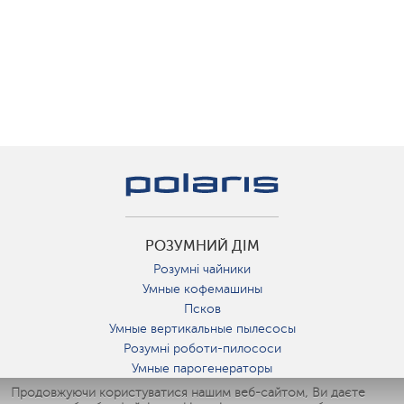
РОЗУМНИЙ ДІМ
Розумні чайники
Умные кофемашины
Псков
Умные вертикальные пылесосы
Розумні роботи-пилососи
Умные парогенераторы
Умные утюги
Продовжуючи користуватися нашим веб-сайтом, Ви даєте