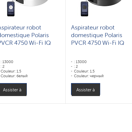
Aspirateur robot
Aspirateur robot
domestique Polaris
domestique Polaris
PVCR 4750 Wi-Fi IQ
PVCR 4750 Wi-Fi IQ
: 13000
: 13000
: 2
: 2
Couleur: 1,5
Couleur: 1,5
Couleur: белый
Couleur: черный
Type de nettoyage: sec et humide
Type de nettoyage: sec et humid
Brosses latérales: 1
Brosses latérales: 1
Assister à
Assister à