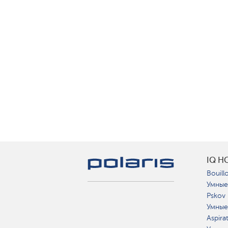
IQ H
Bouillo
Умные
Pskov
Умные
Aspira