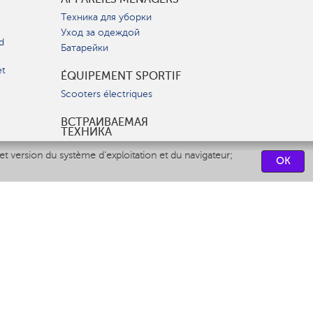
Техника для уборки
Уход за одеждой
d
Батарейки
et
ÉQUIPEMENT SPORTIF
Scooters électriques
ВСТРАИВАЕМАЯ
ТЕХНИКА
Вытяжки
et version du système d'exploitation et du navigateur;
OK
Варочные панели
Духовые шкафы
Посудомоечные машины
CENTRES DE SERVICES
СВЯЗАТЬСЯ С НАМИ