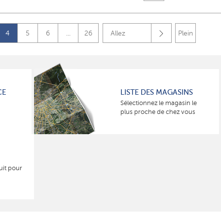
4
5
6
...
26
Allez
Plein
CE
LISTE DES MAGASINS
Sélectionnez le magasin le
plus proche de chez vous
uit pour