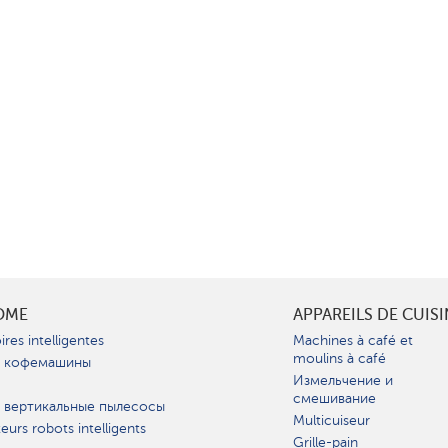
OME
APPAREILS DE CUIS
ires intelligentes
Machines à café et
moulins à café
 кофемашины
Измельчение и
смешивание
 вертикальные пылесосы
Multicuiseur
teurs robots intelligents
Grille-pain