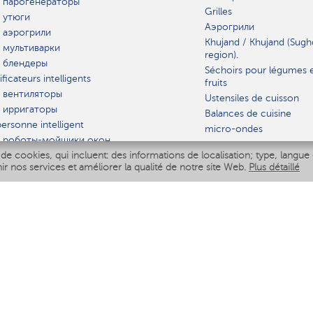
 парогенераторы
Grilles
 утюги
Аэрогрили
 аэрогрили
Khujand / Khujand (Sugh
 мультиварки
region).
 блендеры
Séchoirs pour légumes 
ficateurs intelligents
fruits
 вентиляторы
Ustensiles de cuisson
 ирригаторы
Balances de cuisine
ersonne intelligent
micro-ondes
 роботы-мойщики окон
de cookies, qui incluent: des informations de localisation; type, langue 
iseur intelligent
VAISSELLE
nir nos services et améliorer la qualité de notre site Web.
Plus détaillé
Polaris IQ Home
AT
ficateurs
ateurs
 air