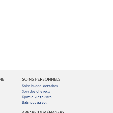
INE
SOINS PERSONNELS
Soins bucco-dentaires
Soin des cheveux
Бритье и стрижка
Balances au sol
APPAREILS MÉNAGERS