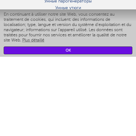
Умные парогенераторы
Умные утюги
En continuant à utiliser notre site Web, vous consentez au
Умные аэрогрили
traitement de cookies, qui incluent: des informations de
Умные мультиварки
localisation; type, langue et version du système d'exploitation et du
Умные блендеры
navigateur; informations sur l'appareil utilisé. Les données sont
Humidificateurs intelligents
traitées pour fournir nos services et améliorer la qualité de notre
site Web.
Plus détaillé
Умные вентиляторы
Умные ирригаторы
OK
Pèse-personne intelligent
Умные роботы-мойщики окон
Multicuiseur intelligent
Мерч Polaris IQ Home
CLIMAT
Humidificateurs
Ventilateurs
Filtre a air
APPAREILS DE CUISINE
Machines à café et moulins à café
Измельчение и смешивание