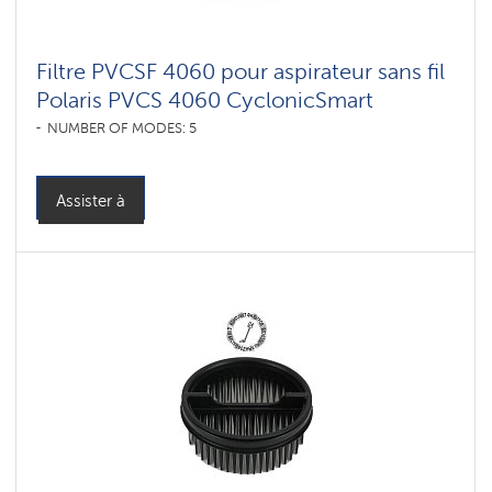
мебели
и
ковров
Filtre PVCSF 4060 pour aspirateur sans fil
Polaris PVCS 4060 CyclonicSmart
NUMBER OF MODES: 5
Assister à