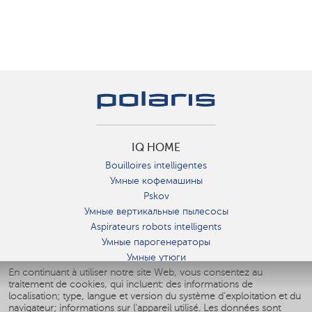
IQ HOME
Bouilloires intelligentes
Умные кофемашины
Pskov
Умные вертикальные пылесосы
Aspirateurs robots intelligents
Умные парогенераторы
Умные утюги
En continuant à utiliser notre site Web, vous consentez au
Умные аэрогрили
traitement de cookies, qui incluent: des informations de
Умные мультиварки
localisation; type, langue et version du système d'exploitation et du
Умные блендеры
navigateur; informations sur l'appareil utilisé. Les données sont