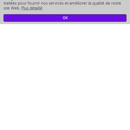
Humidificateurs intelligents
traitées pour fournir nos services et améliorer la qualité de notre
site Web.
Plus détaillé
Умные вентиляторы
Умные ирригаторы
OK
Pèse-personne intelligent
Умные роботы-мойщики окон
Multicuiseur intelligent
Мерч Polaris IQ Home
CLIMAT
Humidificateurs
Ventilateurs
Filtre a air
APPAREILS DE CUISINE
Machines à café et moulins à café
Измельчение и смешивание
Multicuiseur
Grille-pain
Grilles
Аэрогрили