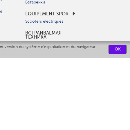
Батарейки
et
ÉQUIPEMENT SPORTIF
Scooters électriques
ВСТРАИВАЕМАЯ
ТЕХНИКА
Вытяжки
et version du système d'exploitation et du navigateur;
OK
Варочные панели
Духовые шкафы
Посудомоечные машины
CENTRES DE SERVICES
СВЯЗАТЬСЯ С НАМИ