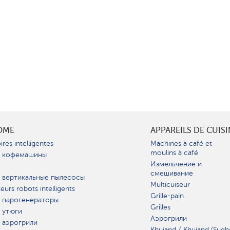
OME
APPAREILS DE CUIS
ires intelligentes
Machines à café et
moulins à café
 кофемашины
Измельчение и
смешивание
 вертикальные пылесосы
Multicuiseur
teurs robots intelligents
Grille-pain
 парогенераторы
Grilles
 утюги
Аэрогрили
 аэрогрили
Khujand / Khujand (Sugh