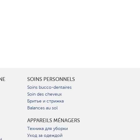
INE
SOINS PERSONNELS
Soins bucco-dentaires
Soin des cheveux
Бритье и стрижка
Balances au sol
APPAREILS MÉNAGERS
Техника для уборки
Уход за одеждой
d