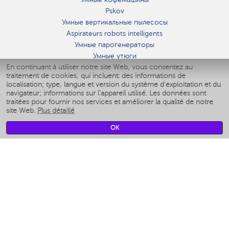
Pskov
Умные вертикальные пылесосы
Aspirateurs robots intelligents
Умные парогенераторы
Умные утюги
En continuant à utiliser notre site Web, vous consentez au
Умные аэрогрили
traitement de cookies, qui incluent: des informations de
Умные мультиварки
localisation; type, langue et version du système d'exploitation et du
Умные блендеры
navigateur; informations sur l'appareil utilisé. Les données sont
Humidificateurs intelligents
traitées pour fournir nos services et améliorer la qualité de notre
site Web.
Plus détaillé
Умные вентиляторы
Умные ирригаторы
OK
Pèse-personne intelligent
Умные роботы-мойщики окон
Multicuiseur intelligent
Мерч Polaris IQ Home
CLIMAT
Humidificateurs
Ventilateurs
Filtre a air