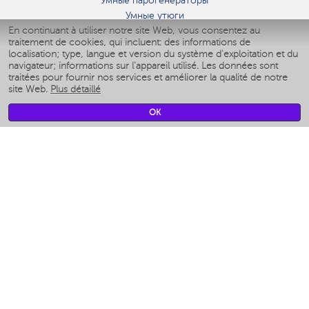
Умные парогенераторы
Умные утюги
En continuant à utiliser notre site Web, vous consentez au
Умные аэрогрили
traitement de cookies, qui incluent: des informations de
Умные мультиварки
localisation; type, langue et version du système d'exploitation et du
Умные блендеры
navigateur; informations sur l'appareil utilisé. Les données sont
Humidificateurs intelligents
traitées pour fournir nos services et améliorer la qualité de notre
site Web.
Plus détaillé
Умные вентиляторы
Умные ирригаторы
OK
Pèse-personne intelligent
Умные роботы-мойщики окон
Multicuiseur intelligent
Мерч Polaris IQ Home
CLIMAT
Humidificateurs
Ventilateurs
Filtre a air
APPAREILS DE CUISINE
Machines à café et moulins à café
Измельчение и смешивание