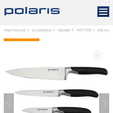
Page d'accueil
Le catalogue
Vaisselle
PAR TYPE
Des coute
GARANTIE DE 3 ANS