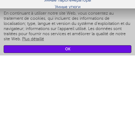
Умные парогенераторы
Умные утюги
En continuant à utiliser notre site Web, vous consentez au
Умные аэрогрили
traitement de cookies, qui incluent: des informations de
Умные мультиварки
localisation; type, langue et version du système d'exploitation et du
Умные блендеры
navigateur; informations sur l'appareil utilisé. Les données sont
Humidificateurs intelligents
traitées pour fournir nos services et améliorer la qualité de notre
site Web.
Plus détaillé
Умные вентиляторы
Умные ирригаторы
OK
Pèse-personne intelligent
Умные роботы-мойщики окон
Multicuiseur intelligent
Мерч Polaris IQ Home
CLIMAT
Humidificateurs
Ventilateurs
Filtre a air
APPAREILS DE CUISINE
Machines à café et moulins à café
Измельчение и смешивание