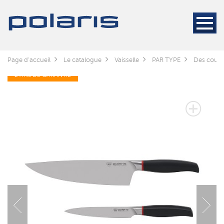
Page d'accueil
Le catalogue
Vaisselle
PAR TYPE
Des coute
2 ANS DE GARANTIE