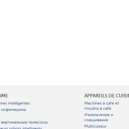
OME
APPAREILS DE CUIS
ires intelligentes
Machines à café et
moulins à café
 кофемашины
Измельчение и
смешивание
 вертикальные пылесосы
Multicuiseur
teurs robots intelligents