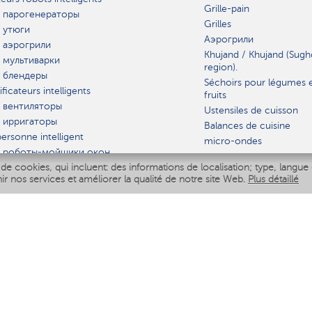
Grille-pain
 парогенераторы
Grilles
 утюги
Аэрогрили
 аэрогрили
Khujand / Khujand (Sugh
 мультиварки
region).
 блендеры
Séchoirs pour légumes 
ficateurs intelligents
fruits
 вентиляторы
Ustensiles de cuisson
 ирригаторы
Balances de cuisine
ersonne intelligent
micro-ondes
 роботы-мойщики окон
de cookies, qui incluent: des informations de localisation; type, langue 
iseur intelligent
VAISSELLE
nir nos services et améliorer la qualité de notre site Web.
Plus détaillé
Polaris IQ Home
AT
ficateurs
ateurs
 air