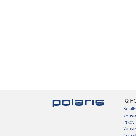
IQ H
Bouillo
Умные
Pskov
Умные
Aspira