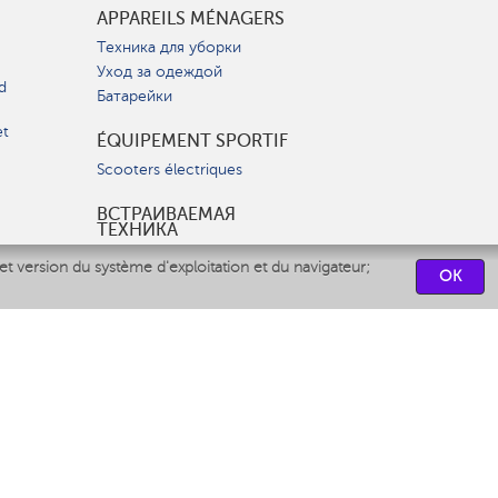
APPAREILS MÉNAGERS
Техника для уборки
Уход за одеждой
d
Батарейки
et
ÉQUIPEMENT SPORTIF
Scooters électriques
ВСТРАИВАЕМАЯ
ТЕХНИКА
Вытяжки
et version du système d'exploitation et du navigateur;
OK
Варочные панели
Духовые шкафы
Посудомоечные машины
CENTRES DE SERVICES
СВЯЗАТЬСЯ С НАМИ