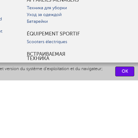
Техника для уборки
Уход за одеждой
d
Батарейки
et
ÉQUIPEMENT SPORTIF
Scooters électriques
ВСТРАИВАЕМАЯ
ТЕХНИКА
Вытяжки
et version du système d'exploitation et du navigateur;
OK
Варочные панели
Духовые шкафы
Посудомоечные машины
CENTRES DE SERVICES
СВЯЗАТЬСЯ С НАМИ