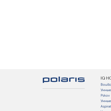
IQ H
Bouillo
Умные
Pskov
Умные
Aspira