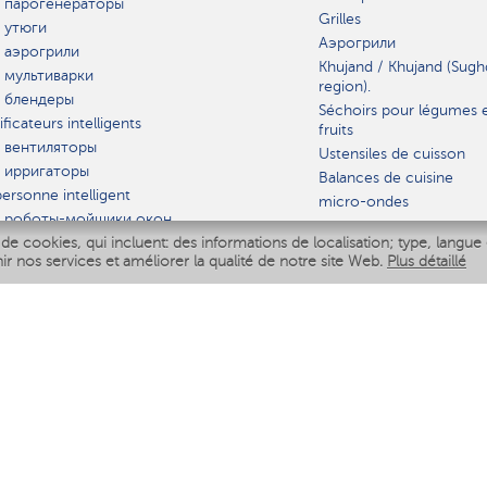
 парогенераторы
Grilles
 утюги
Аэрогрили
 аэрогрили
Khujand / Khujand (Sugh
 мультиварки
region).
 блендеры
Séchoirs pour légumes 
ficateurs intelligents
fruits
 вентиляторы
Ustensiles de cuisson
 ирригаторы
Balances de cuisine
ersonne intelligent
micro-ondes
 роботы-мойщики окон
de cookies, qui incluent: des informations de localisation; type, langue 
iseur intelligent
VAISSELLE
nir nos services et améliorer la qualité de notre site Web.
Plus détaillé
Polaris IQ Home
AT
ficateurs
ateurs
 air