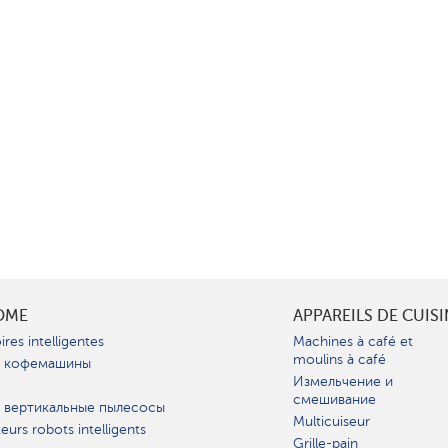
OME
APPAREILS DE CUIS
ires intelligentes
Machines à café et
moulins à café
 кофемашины
Измельчение и
смешивание
 вертикальные пылесосы
Multicuiseur
teurs robots intelligents
Grille-pain