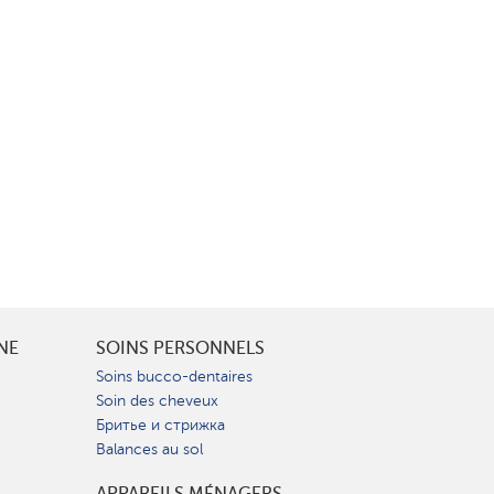
INE
SOINS PERSONNELS
Soins bucco-dentaires
Soin des cheveux
Бритье и стрижка
Balances au sol
APPAREILS MÉNAGERS