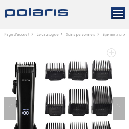
Page d'accueil
Le catalogue
Soins personnels
Бритье и стри