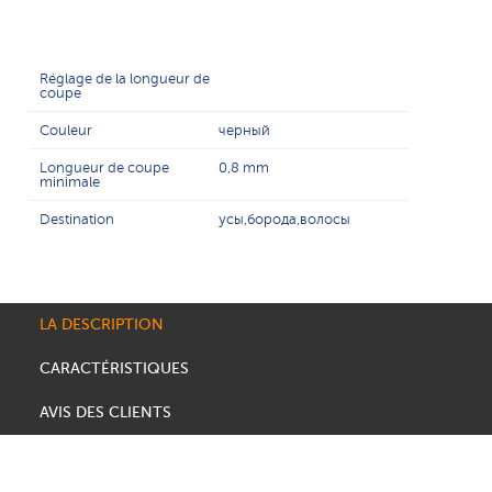
Réglage de la longueur de
coupe
Couleur
черный
Longueur de coupe
0,8 mm
minimale
Destination
усы,борода,волосы
LA DESCRIPTION
CARACTÉRISTIQUES
AVIS DES CLIENTS