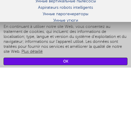
Умные вертикальные пылесосы
Aspirateurs robots intelligents
Умные парогенераторы
Умные утюги
En continuant à utiliser notre site Web, vous consentez au
Умные аэрогрили
traitement de cookies, qui incluent: des informations de
Умные мультиварки
localisation; type, langue et version du système d'exploitation et du
Умные блендеры
navigateur; informations sur l'appareil utilisé. Les données sont
Humidificateurs intelligents
traitées pour fournir nos services et améliorer la qualité de notre
site Web.
Plus détaillé
Умные вентиляторы
Умные ирригаторы
OK
Pèse-personne intelligent
Умные роботы-мойщики окон
Multicuiseur intelligent
Мерч Polaris IQ Home
CLIMAT
Humidificateurs
Ventilateurs
Filtre a air
APPAREILS DE CUISINE