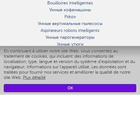
Bouilloires intelligentes
Умные кофемашины
Pskov
Умные вертикальные пылесосы
Aspirateurs robots intelligents
Умные парогенераторы
Умные утюги
En continuant à utiliser notre site Web, vous consentez au
Умные аэрогрили
traitement de cookies, qui incluent: des informations de
Умные мультиварки
localisation; type, langue et version du système d'exploitation et du
Умные блендеры
navigateur; informations sur l'appareil utilisé. Les données sont
Humidificateurs intelligents
traitées pour fournir nos services et améliorer la qualité de notre
site Web.
Plus détaillé
Умные вентиляторы
Умные ирригаторы
OK
Pèse-personne intelligent
Умные роботы-мойщики окон
Multicuiseur intelligent
Мерч Polaris IQ Home
CLIMAT
Humidificateurs