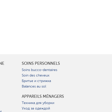
INE
SOINS PERSONNELS
Soins bucco-dentaires
Soin des cheveux
Бритье и стрижка
Balances au sol
APPAREILS MÉNAGERS
Техника для уборки
Уход за одеждой
d