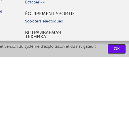
Батарейки
et
ÉQUIPEMENT SPORTIF
Scooters électriques
ВСТРАИВАЕМАЯ
ТЕХНИКА
Вытяжки
et version du système d'exploitation et du navigateur;
OK
Варочные панели
Духовые шкафы
Посудомоечные машины
CENTRES DE SERVICES
СВЯЗАТЬСЯ С НАМИ