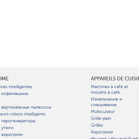
OME
APPAREILS DE CUIS
ires intelligentes
Machines à café et
moulins à café
 кофемашины
Измельчение и
смешивание
 вертикальные пылесосы
Multicuiseur
teurs robots intelligents
Grille-pain
 парогенераторы
Grilles
 утюги
Аэрогрили
 аэрогрили
Khujand / Khujand (Sugh