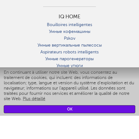
IQ HOME
Bouilloires intelligentes
Умные кофемашины
Pskov
Умные вертикальные пылесосы
Aspirateurs robots intelligents
Умные парогенераторы
Умные утюги
En continuant à utiliser notre site Web, vous consentez au
Умные аэрогрили
traitement de cookies, qui incluent: des informations de
Умные мультиварки
localisation; type, langue et version du système d'exploitation et du
Умные блендеры
navigateur; informations sur l'appareil utilisé. Les données sont
Humidificateurs intelligents
traitées pour fournir nos services et améliorer la qualité de notre
site Web.
Plus détaillé
Умные вентиляторы
Умные ирригаторы
OK
Pèse-personne intelligent
Умные роботы-мойщики окон
Multicuiseur intelligent
Мерч Polaris IQ Home