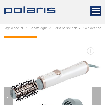
Page d'accueil
Le catalogue
Soins personnels
Soin des cheve
GARANTIE DE 3 ANS