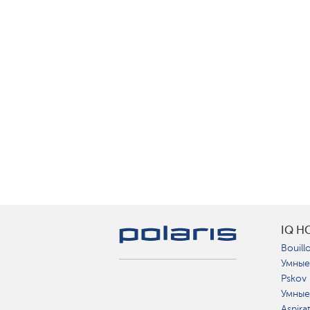
IQ H
Bouillo
Умные
Pskov
Умные
Aspira