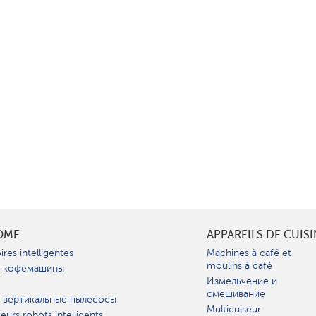
OME
APPAREILS DE CUIS
ires intelligentes
Machines à café et
moulins à café
 кофемашины
Измельчение и
смешивание
 вертикальные пылесосы
Multicuiseur
teurs robots intelligents