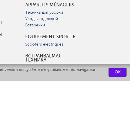
APPAREILS MÉNAGERS
Техника для уборки
Уход за одеждой
d
Батарейки
et
ÉQUIPEMENT SPORTIF
Scooters électriques
ВСТРАИВАЕМАЯ
ТЕХНИКА
Вытяжки
et version du système d'exploitation et du navigateur;
OK
Варочные панели
Духовые шкафы
Посудомоечные машины
CENTRES DE SERVICES
СВЯЗАТЬСЯ С НАМИ