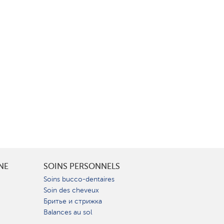
INE
SOINS PERSONNELS
Soins bucco-dentaires
Soin des cheveux
Бритье и стрижка
Balances au sol