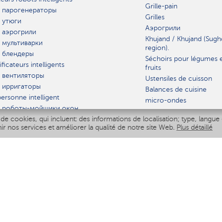
Grille-pain
 парогенераторы
Grilles
 утюги
Аэрогрили
 аэрогрили
Khujand / Khujand (Sugh
 мультиварки
region).
 блендеры
Séchoirs pour légumes 
ficateurs intelligents
fruits
 вентиляторы
Ustensiles de cuisson
 ирригаторы
Balances de cuisine
ersonne intelligent
micro-ondes
 роботы-мойщики окон
de cookies, qui incluent: des informations de localisation; type, langue 
iseur intelligent
VAISSELLE
nir nos services et améliorer la qualité de notre site Web.
Plus détaillé
Polaris IQ Home
AT
ficateurs
ateurs
 air