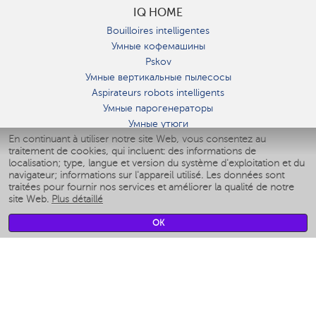
IQ HOME
Bouilloires intelligentes
Умные кофемашины
Pskov
Умные вертикальные пылесосы
Aspirateurs robots intelligents
Умные парогенераторы
Умные утюги
En continuant à utiliser notre site Web, vous consentez au
Умные аэрогрили
traitement de cookies, qui incluent: des informations de
Умные мультиварки
localisation; type, langue et version du système d'exploitation et du
Умные блендеры
navigateur; informations sur l'appareil utilisé. Les données sont
Humidificateurs intelligents
traitées pour fournir nos services et améliorer la qualité de notre
site Web.
Plus détaillé
Умные вентиляторы
Умные ирригаторы
OK
Pèse-personne intelligent
Умные роботы-мойщики окон
Multicuiseur intelligent
Мерч Polaris IQ Home
CLIMAT