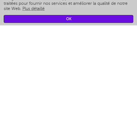
Humidificateurs intelligents
traitées pour fournir nos services et améliorer la qualité de notre
site Web.
Plus détaillé
Умные вентиляторы
Умные ирригаторы
OK
Pèse-personne intelligent
Умные роботы-мойщики окон
Multicuiseur intelligent
Мерч Polaris IQ Home
CLIMAT
Humidificateurs
Ventilateurs
Filtre a air
APPAREILS DE CUISINE
Machines à café et moulins à café
Измельчение и смешивание
Multicuiseur
Grille-pain
Grilles
Аэрогрили