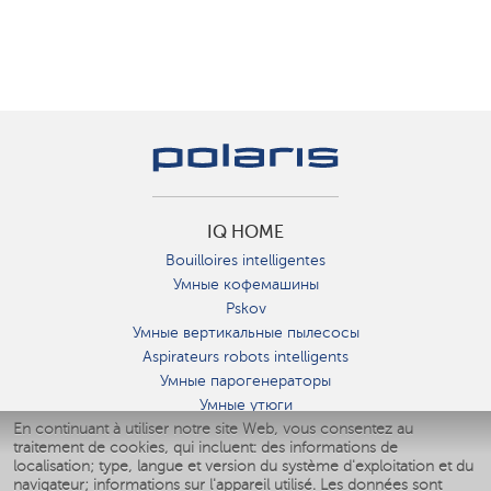
IQ HOME
Bouilloires intelligentes
Умные кофемашины
Pskov
Умные вертикальные пылесосы
Aspirateurs robots intelligents
Умные парогенераторы
Умные утюги
En continuant à utiliser notre site Web, vous consentez au
Умные аэрогрили
traitement de cookies, qui incluent: des informations de
Умные мультиварки
localisation; type, langue et version du système d'exploitation et du
Умные блендеры
navigateur; informations sur l'appareil utilisé. Les données sont