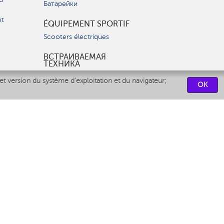
Батарейки
et
ÉQUIPEMENT SPORTIF
Scooters électriques
ВСТРАИВАЕМАЯ
ТЕХНИКА
Вытяжки
et version du système d'exploitation et du navigateur;
OK
Варочные панели
Духовые шкафы
Посудомоечные машины
CENTRES DE SERVICES
СВЯЗАТЬСЯ С НАМИ