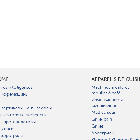
OME
APPAREILS DE CUIS
ires intelligentes
Machines à café et
moulins à café
 кофемашины
Измельчение и
смешивание
 вертикальные пылесосы
Multicuiseur
teurs robots intelligents
Grille-pain
 парогенераторы
Grilles
 утюги
Аэрогрили
 аэрогрили
Khujand / Khujand (Sugh