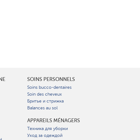
INE
SOINS PERSONNELS
Soins bucco-dentaires
Soin des cheveux
Бритье и стрижка
Balances au sol
APPAREILS MÉNAGERS
Техника для уборки
Уход за одеждой
d