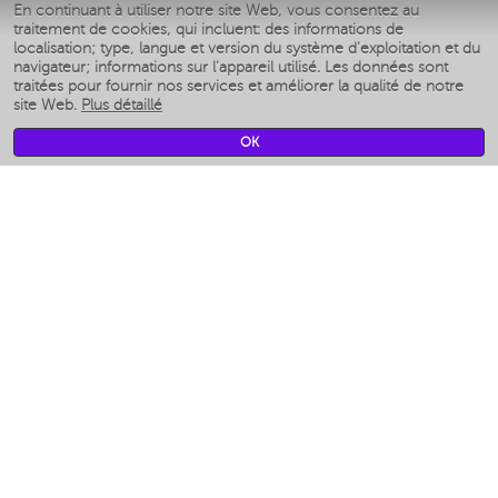
En continuant à utiliser notre site Web, vous consentez au
Умные аэрогрили
traitement de cookies, qui incluent: des informations de
Умные мультиварки
localisation; type, langue et version du système d'exploitation et du
Умные блендеры
navigateur; informations sur l'appareil utilisé. Les données sont
Humidificateurs intelligents
traitées pour fournir nos services et améliorer la qualité de notre
site Web.
Plus détaillé
Умные вентиляторы
Умные ирригаторы
OK
Pèse-personne intelligent
Умные роботы-мойщики окон
Multicuiseur intelligent
Мерч Polaris IQ Home
CLIMAT
Humidificateurs
Ventilateurs
Filtre a air
APPAREILS DE CUISINE
Machines à café et moulins à café
Измельчение и смешивание
Multicuiseur