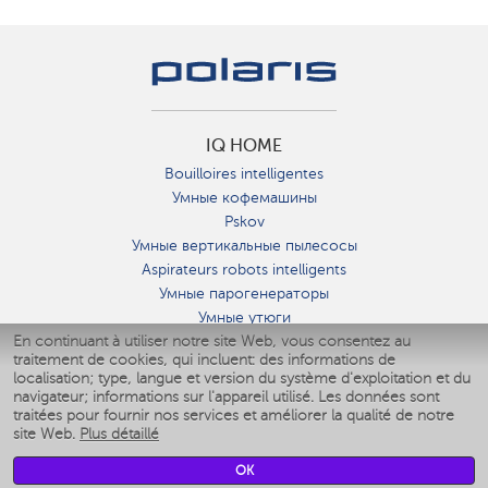
IQ HOME
Bouilloires intelligentes
Умные кофемашины
Pskov
Умные вертикальные пылесосы
Aspirateurs robots intelligents
Умные парогенераторы
Умные утюги
En continuant à utiliser notre site Web, vous consentez au
Умные аэрогрили
traitement de cookies, qui incluent: des informations de
Умные мультиварки
localisation; type, langue et version du système d'exploitation et du
Умные блендеры
navigateur; informations sur l'appareil utilisé. Les données sont
Humidificateurs intelligents
traitées pour fournir nos services et améliorer la qualité de notre
site Web.
Plus détaillé
Умные вентиляторы
Умные ирригаторы
OK
Pèse-personne intelligent