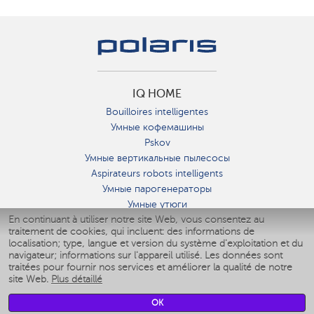
IQ HOME
Bouilloires intelligentes
Умные кофемашины
Pskov
Умные вертикальные пылесосы
Aspirateurs robots intelligents
Умные парогенераторы
Умные утюги
En continuant à utiliser notre site Web, vous consentez au
Умные аэрогрили
traitement de cookies, qui incluent: des informations de
Умные мультиварки
localisation; type, langue et version du système d'exploitation et du
Умные блендеры
navigateur; informations sur l'appareil utilisé. Les données sont
Humidificateurs intelligents
traitées pour fournir nos services et améliorer la qualité de notre
site Web.
Plus détaillé
Умные вентиляторы
Умные ирригаторы
OK
Pèse-personne intelligent