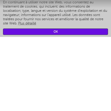
En continuant à utiliser notre site Web, vous consentez au
Умные аэрогрили
traitement de cookies, qui incluent: des informations de
Умные мультиварки
localisation; type, langue et version du système d'exploitation et du
Умные блендеры
navigateur; informations sur l'appareil utilisé. Les données sont
Humidificateurs intelligents
traitées pour fournir nos services et améliorer la qualité de notre
site Web.
Plus détaillé
Умные вентиляторы
Умные ирригаторы
OK
Pèse-personne intelligent
Умные роботы-мойщики окон
Multicuiseur intelligent
Мерч Polaris IQ Home
CLIMAT
Humidificateurs
Ventilateurs
Filtre a air
APPAREILS DE CUISINE
Machines à café et moulins à café
Измельчение и смешивание
Multicuiseur