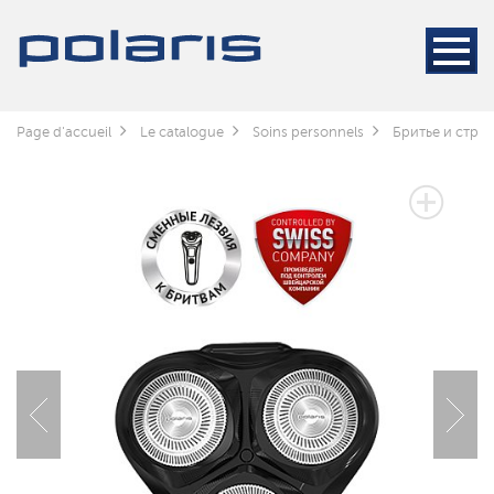
Page d'accueil
Le catalogue
Soins personnels
Бритье и стри