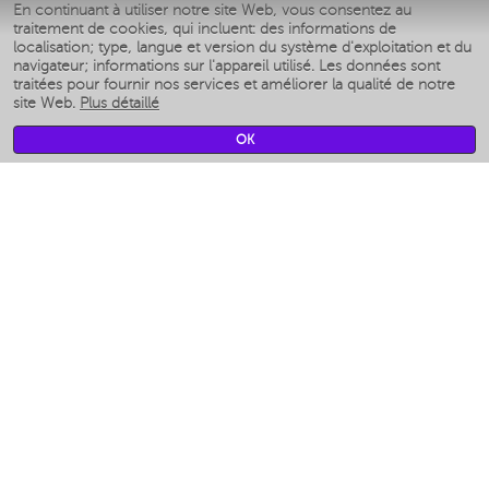
En continuant à utiliser notre site Web, vous consentez au
Умные аэрогрили
traitement de cookies, qui incluent: des informations de
Умные мультиварки
localisation; type, langue et version du système d'exploitation et du
Умные блендеры
navigateur; informations sur l'appareil utilisé. Les données sont
Humidificateurs intelligents
traitées pour fournir nos services et améliorer la qualité de notre
site Web.
Plus détaillé
Умные вентиляторы
Умные ирригаторы
OK
Pèse-personne intelligent
Умные роботы-мойщики окон
Multicuiseur intelligent
Мерч Polaris IQ Home
CLIMAT
Humidificateurs
Ventilateurs
Filtre a air
APPAREILS DE CUISINE
Machines à café et moulins à café
Измельчение и смешивание
Multicuiseur