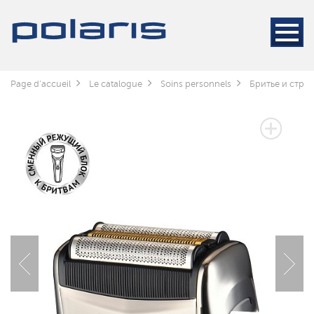
Page d'accueil
Le catalogue
Soins personnels
Бритье и стри