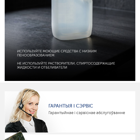
ГАРАНТЫЯ І СЭРВІС
Гарантыйнае і сэрвіснае абслугоўванне