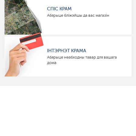
СПІС КРАМ
Абярыце бліжэйшы да вас магазін
ІНТЭРНЭТ КРАМА
Абярыце неабходны тавар для вашага
дома