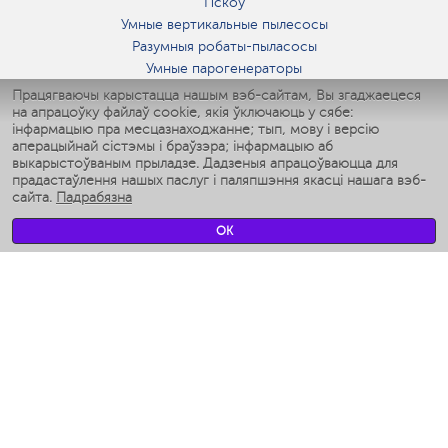
Пскоў
Умные вертикальные пылесосы
Разумныя робаты-пыласосы
Умные парогенераторы
Умные утюги
Працягваючы карыстацца нашым вэб-сайтам, Вы згаджаецеся
на апрацоўку файлаў cookie, якія ўключаюць у сябе:
Умные аэрогрили
інфармацыю пра месцазнаходжанне; тып, мову і версію
Умные мультиварки
аперацыйнай сістэмы і браўзэра; інфармацыю аб
Умные блендеры
выкарыстоўваным прыладзе. Дадзеныя апрацоўваюцца для
Разумныя ўвільгатняльнікі
прадастаўлення нашых паслуг і паляпшэння якасці нашага вэб-
сайта.
Падрабязна
Умные вентиляторы
Умные ирригаторы
OK
Разумныя падлогавыя шалі
Умные роботы-мойщики окон
Разумныя мультиварки
Мерч Polaris IQ Home
КЛІМАТ
Увільгатняльнікі
Вентылятары
Паветраачышчальнікі