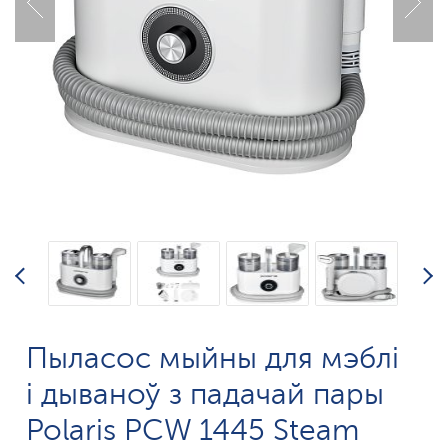
Пыласос мыйны для мэблі
і дываноў з падачай пары
Polaris PCW 1445 Steam